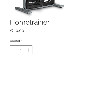
Hometrainer
Prijs
€ 10,00
Aantal
*
Voeg toe
Bij Fysio Vechtdal geloven we in 
actief herstel. Daarom bieden wij 
de mogelijkheid om een 
hometrainer te huren, speciaal 
afgestemd op jouw 
revalidatietraject of 