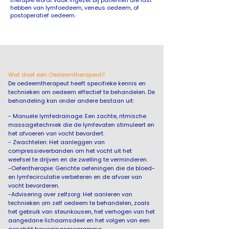
hebben van lymfoedeem, veneus oedeem, of
postoperatief oedeem.
Wat doet een Oedeemtherapeut?
De oedeemtherapeut heeft specifieke kennis en
technieken om oedeem effectief te behandelen. De
behandeling kan onder andere bestaan uit:
- Manuele lymfedrainage: Een zachte, ritmische
massagetechniek die de lymfevaten stimuleert en
het afvoeren van vocht bevordert.
- Zwachtelen: Het aanleggen van
compressieverbanden om het vocht uit het
weefsel te drijven en de zwelling te verminderen.
-Oefentherapie: Gerichte oefeningen die de bloed-
en lymfecirculatie verbeteren en de afvoer van
vocht bevorderen.
-Advisering over zelfzorg: Het aanleren van
technieken om zelf oedeem te behandelen, zoals
het gebruik van steunkousen, het verhogen van het
aangedane lichaamsdeel en het volgen van een
geschikt bewegingsprogramma.