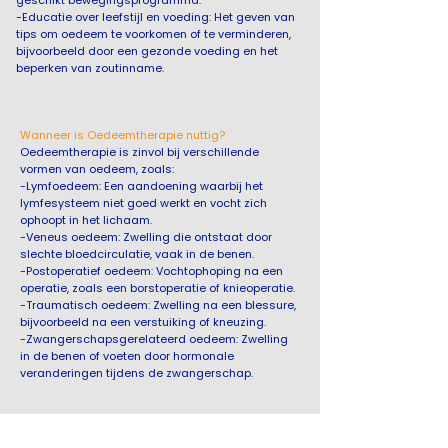
-Educatie over leefstijl en voeding: Het geven van
tips om oedeem te voorkomen of te verminderen,
bijvoorbeeld door een gezonde voeding en het
beperken van zoutinname.
Wanneer is Oedeemtherapie nuttig?
Oedeemtherapie is zinvol bij verschillende
vormen van oedeem, zoals:
-Lymfoedeem: Een aandoening waarbij het
lymfesysteem niet goed werkt en vocht zich
ophoopt in het lichaam.
-Veneus oedeem: Zwelling die ontstaat door
slechte bloedcirculatie, vaak in de benen.
-Postoperatief oedeem: Vochtophoping na een
operatie, zoals een borstoperatie of knieoperatie.
-Traumatisch oedeem: Zwelling na een blessure,
bijvoorbeeld na een verstuiking of kneuzing.
-Zwangerschapsgerelateerd oedeem: Zwelling
in de benen of voeten door hormonale
veranderingen tijdens de zwangerschap.
Oedeemtherapie helpt niet alleen bij het