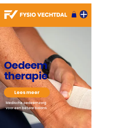
Oedeem
therapie
Lees meer
Medische oedeemzorg
voor een betere balans.