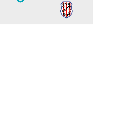
Sportscreening
Heb je last van een blessure, pijnklachten
tijdens het sporten of twijfel je of je
verantwoord kunt blijven trainen? Bezoek
ons gratis sportscreening in Nieuwleusen
of Balkbrug en krijg direct advies van één
van onze topfysio's!