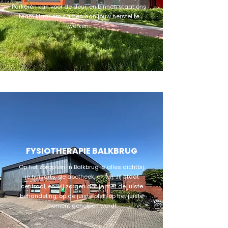
Parkeren kan voor de deur, en binnen staat ons
team klaar om samen aan jouw herstel te
werken.
FYSIOTHERAPIE BALKBRUG
Op het zorgplein in Balkbrug is alles dichtbij:
je huisarts, de apotheek, en wij. Jij staat
centraal, en wij zorgen dat je met de juiste
behandeling, op de juiste plek, op het juiste
moment geholpen wordt.