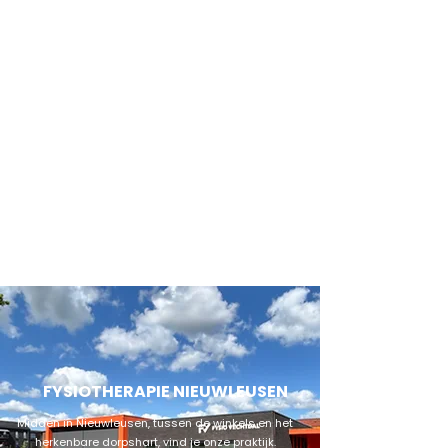
MANUEEL
Manuele therapie
Beweeg soepel, voel je sterk - manuele
therapie die verschil maakt.
FYSIOTHERAPIE NIEUWLEUSEN
Midden in Nieuwleusen, tussen de winkels en het
herkenbare dorpshart, vind je onze praktijk.