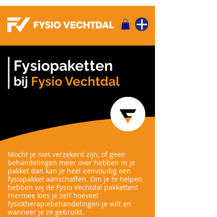
Fysiopaketten
bij
Fysio Vechtdal
Mocht je niet verzekerd zijn, of geen
behandelingen meer over hebben in je
pakket dan kan je heel eenvoudig een
fysiopakket aanschaffen. Om je te helpen
hebben wij de Fysio Vechtdal pakketten!
Hiermee kies je zelf hoeveel
fysiotherapiebehandelingen je wilt en
wanneer je ze gebruikt.