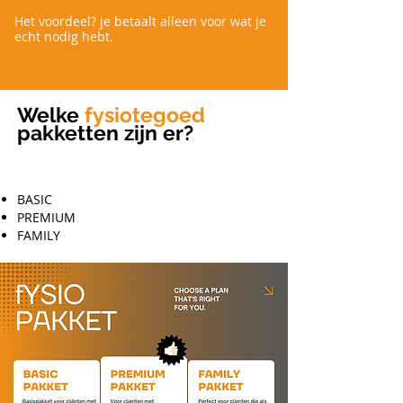
Het voordeel? je betaalt alleen voor wat je
echt nodig hebt.
Welke
fysiotegoed
pakketten zijn er?
BASIC
PREMIUM
FAMILY