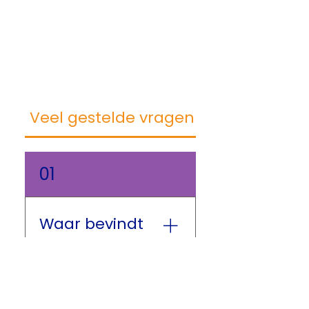
Veel gestelde vragen
01
Waar bevindt
Fysio Vechtdal
zich?
Fysio Vechtdal heeft